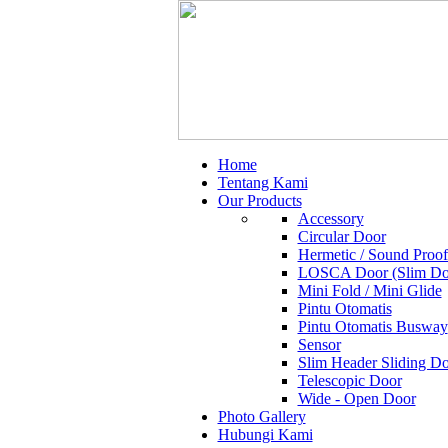
Home
Tentang Kami
Our Products
Accessory
Circular Door
Hermetic / Sound Proo
LOSCA Door (Slim Do
Mini Fold / Mini Glide
Pintu Otomatis
Pintu Otomatis Busway
Sensor
Slim Header Sliding D
Telescopic Door
Wide - Open Door
Photo Gallery
Hubungi Kami