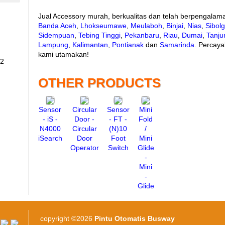
Jual Accessory murah, berkualitas dan telah berpengalam
Banda Aceh
,
Lhokseumawe
,
Meulaboh
,
Binjai
,
Nias
,
Sibol
Sidempuan
,
Tebing Tinggi
,
Pekanbaru
,
Riau
,
Dumai
,
Tanju
Lampung
,
Kalimantan
,
Pontianak
dan
Samarinda
. Percaya
kami utamakan!
-32
OTHER PRODUCTS
Sensor
Circular
Sensor
Mini
- iS -
Door -
- FT -
Fold
N4000
Circular
(N)10
/
iSearch
Door
Foot
Mini
Operator
Switch
Glide
-
Mini
-
Glide
copyright ©2026
Pintu Otomatis Busway