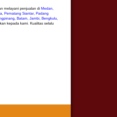
an melayani penjualan di
Medan
,
ga
,
Pematang Siantar
,
Padang
ngpinang
,
Batam
,
Jambi
,
Bengkulu
,
kan kepada kami. Kualitas selalu